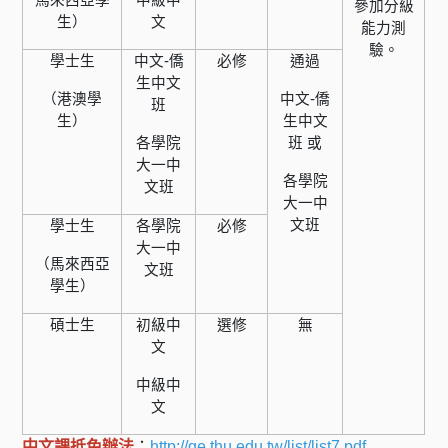
參加分級
生）
文
能力測
驗。
學士生
中文-僑
必修
通過
生中文
（港澳學
中文-僑
班
生）
生中文
各學院
班 或
大一中
各學院
文班
大一中
文班
學士生
各學院
必修
大一中
（馬來西亞
文班
學生）
碩士生
初級中
選修
無
文
中級中
文
中文課抵免辦法
：
http://ge.thu.edu.tw/list/list7.pdf