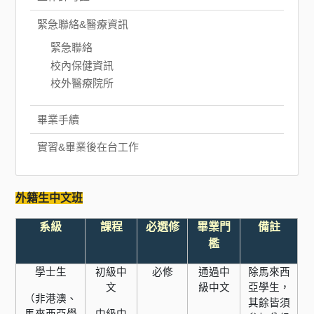
緊急聯絡&醫療資訊
緊急聯絡
校內保健資訊
校外醫療院所
畢業手續
實習&畢業後在台工作
外籍生中文班
系級
課程
必選修
畢業門
備註
檻
學士生
初級中
必修
通過中
除馬來西
文
級中文
亞學生，
（非港澳、
其餘皆須
馬來西亞學
中級中