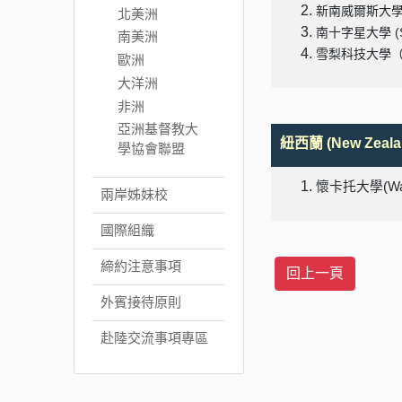
新南威爾斯大學 (The
北美洲
南十字星大學 (Sout
南美洲
雪梨科技大學（Unive
歐洲
大洋洲
非洲
亞洲基督教大
紐西蘭 (New Zeala
學協會聯盟
懷卡托大學
(Wa
兩岸姊妹校
國際組織
締約注意事項
外賓接待原則
赴陸交流事項專區