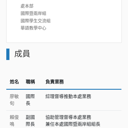
處本部
國際暨兩岸組
國際學生交流組
華語教學中心
成員
姓名
職稱
負責業務
廖敏
國際
綜理督導推動本處業務
旬
長
賴俊
副國
協助管理督導本處業務
鳴
際長
兼任本處國際暨兩岸組組長