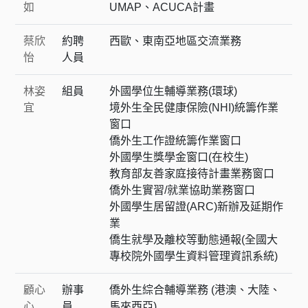
如
UMAP、ACUCA計畫
蔡欣
約聘
西歐、東南亞地區交流業務
怡
人員
林姿
組員
外國學位生輔導業務(環球)
宜
境外生全民健康保險(NHI)統籌作業
窗口
僑外生工作證統籌作業窗口
外國學生獎學金窗口(在校生)
教育部友善家庭接待計畫業務窗口
僑外生實習/就業協助業務窗口
外國學生居留證(ARC)新辦及延期作
業
僑生就學及離校等動態通報(全國大
專校院外國學生資料管理資訊系統)
顧心
辦事
僑外生綜合輔導業務 (港澳、大陸、
心
員
馬來西亞)