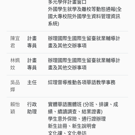
多元學伴計畫窗口
外國學生就學及離校等動態通報(全
國大專校院外國學生資料管理資訊
系統)
陳宜
計畫
辦理國際生國際生留臺就業輔導計
君
專員
畫及其他交辦事項
林姵
計畫
辦理國際生國際生留臺就業輔導計
妏
專員
畫及其他交辦事項
吳品
主任
綜理督導推動各項華語教學事務
嬅
賴怡
行政
實體華語團體班 (分班、排課、成
穎
助理
績、續讀調查、結業證書)
學生意外保險、通行證辦理
新生註冊、新生說明會
文化課、文化參訪