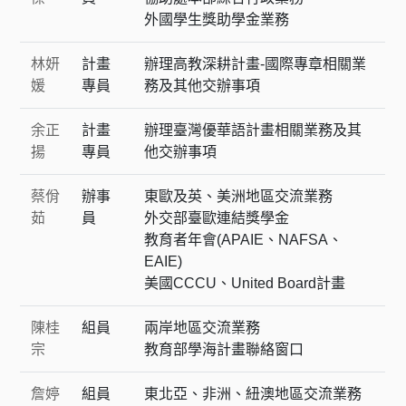
外國學生獎助學金業務
林妍
計畫
辦理高教深耕計畫-國際專章相關業
媛
專員
務及其他交辦事項
余正
計畫
辦理臺灣優華語計畫相關業務及其
揚
專員
他交辦事項
蔡佾
辦事
東歐及英、美洲地區交流業務
茹
員
外交部臺歐連結獎學金
教育者年會(APAIE、NAFSA、
EAIE)
美國CCCU、United Board計畫
陳桂
組員
兩岸地區交流業務
宗
教育部學海計畫聯絡窗口
詹婷
組員
東北亞、非洲、紐澳地區交流業務