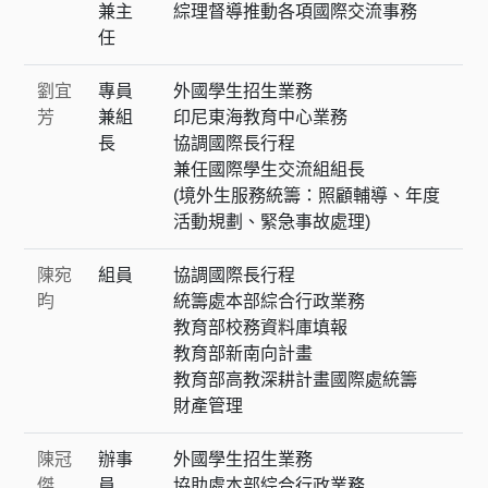
兼主
綜理督導推動各項國際交流事務
任
劉宜
專員
外國學生招生業務
芳
兼組
印尼東海教育中心業務
長
協調國際長行程
兼任國際學生交流組組長
(境外生服務統籌：照顧輔導、年度
活動規劃、緊急事故處理)
陳宛
組員
協調國際長行程
昀
統籌處本部綜合行政業務
教育部校務資料庫填報
教育部新南向計畫
教育部高教深耕計畫國際處統籌
財產管理
陳冠
辦事
外國學生招生業務
傑
員
協助處本部綜合行政業務