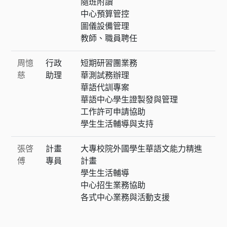
隨班附讀
中心預算管控
圖儀設備管理
教師、職員聘任
周憶
行政
短期研習團業務
慈
助理
華測試務辦理
華語代訓專案
華語中心學生證製發與管理
工作許可申請協助
學生生活輔導與支持
張啓
計畫
大專校院外國學生華語文能力精進
傅
專員
計畫
學生生活輔導
中心招生業務協助
各式中心業務與活動支援