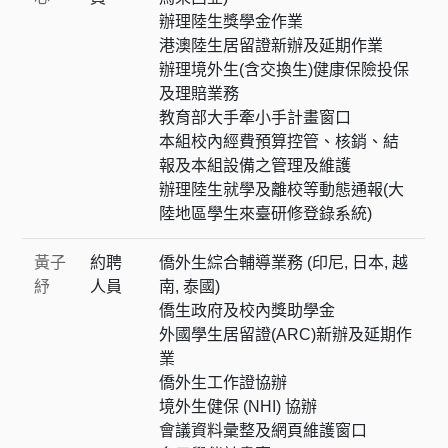
辦理陸生獎學金作業
港澳陸生居留證新辦及延期作業
辦理境外生(含交換生)健康保險投保
及理賠業務
教育部大手牽小手計畫窗口
本組校內經費預算控管、核銷、結
報及本組設備之管理及維護
辦理陸生就學及離校等動態通報(大
陸地區學生來臺研修登錄系統)
黃子
約聘
僑外生綜合輔導業務 (印尼, 日本, 越
紓
人員
南, 泰國)
僑生政府及校內獎助學金
外國學生居留證(ARC)新辦及延期作
業
僑外生工作證協辦
境外生健保 (NHI) 協辦
會議資料彙整及網頁維護窗口