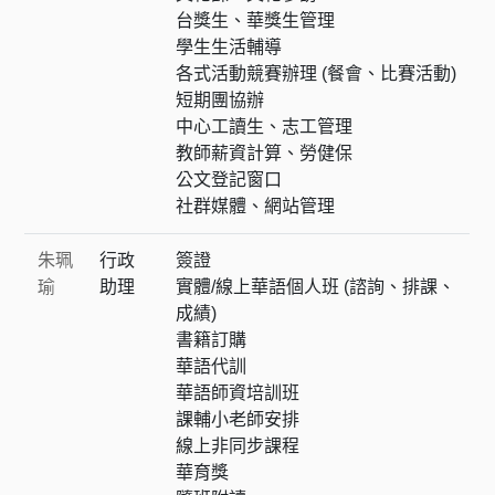
台獎生、華獎生管理
學生生活輔導
各式活動競賽辦理 (餐會、比賽活動)
短期團協辦
中心工讀生、志工管理
教師薪資計算、勞健保
公文登記窗口
社群媒體、網站管理
朱珮
行政
簽證
瑜
助理
實體/線上華語個人班 (諮詢、排課、
成績)
書籍訂購
華語代訓
華語師資培訓班
課輔小老師安排
線上非同步課程
華育獎