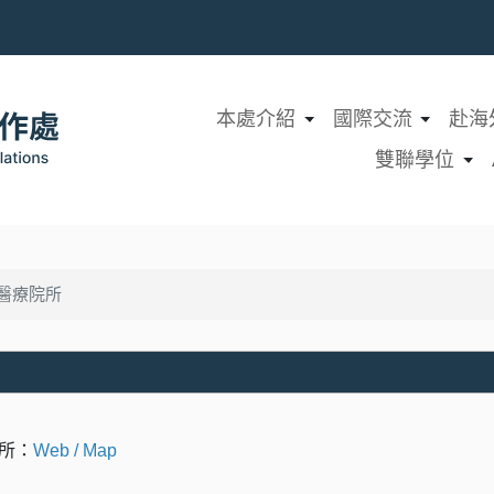
本處介紹
國際交流
赴海
雙聯學位
醫療院所
所：
Web
/
Map