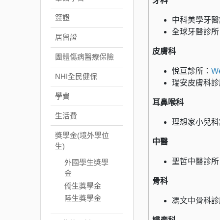
牙科
簽證
中科美學牙醫
全球牙醫診所
居留證
皮膚科
團體傷病醫療保險
悅亘診所：
W
NHI全民健保
瑞安皮膚科診
學費
耳鼻喉科
生活費
理想家小兒科
獎學金(境外學位
中醫
生)
聖哲中醫診所
外國學生獎學
金
骨科
僑生獎學金
陸生獎學金
馮文中骨科診