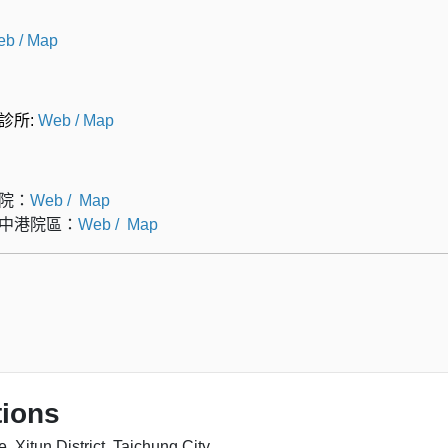
eb
/
Map
診所:
Web
/
Map
院：
Web
/
Map
中港院區：
Web
/
Map
tions
 Xitun District, Taichung City