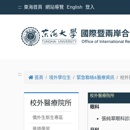
跳到主要內容
:::
東海首頁
網站導覽
English
登入
:::
首頁
境外學位生
緊急聯絡&醫療資訊
校外
校外醫療院所
校外醫療院所
眼科
僑外生新生專區
張純翠眼科診
華語學習