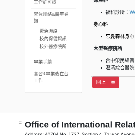
婦產科
工作許可證
福科診所：
W
緊急聯絡&醫療資
訊
身心科
緊急聯絡
忘憂森林身心
校內保健資訊
校外醫療院所
大型醫療院所
台中榮民總醫
畢業手續
澄清綜合醫院
實習&畢業後在台
工作
:::
Office of International Rela
Address: 40704 No. 1727, Section 4, Taiwan Avenue,