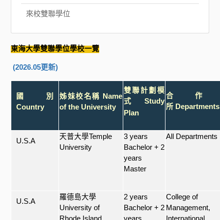
來校雙聯學位
東海大學雙聯學位學校一覽
(2026.05
更新
)
雙聯計劃模
合作
國別
姊妹校名稱 Name
式
Study
所
Departments
Country
of the University
Plan
天普大學
Temple
3 years
All Departments
U.S.A
University
Bachelor + 2
years
Master
羅德島大學
2 years
College of
U.S.A
University of
Bachelor + 2
Management,
Rhode Island
years
International