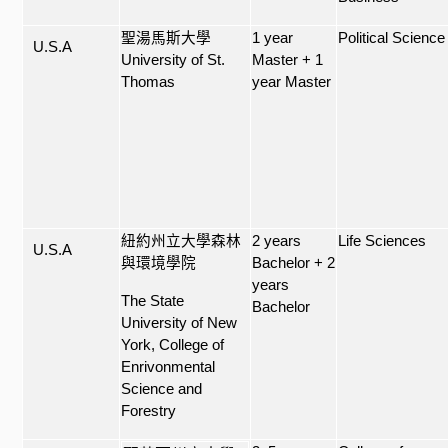
聖湯馬斯大學
1 year
Political Science
U.S.A
University of St.
Master + 1
Thomas
year Master
紐約州立大學森林
2 years
Life Sciences
U.S.A
與環境學院
Bachelor + 2
years
The State
Bachelor
University of New
York, College of
Enrivonmental
Science and
Forestry