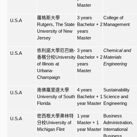
Master
羅格斯大學
3 years
College of
U.S.A
Rutgers, The State
Bachelor + 2
Management
University of New
years
Jersey
Master
依利諾大學厄巴納
-
3 years
Chemical and
U.S.A
香檳分校
University
Bachelor + 2
Materials
of Illinois at
years
Engineering
Urbana-
Master
Champaign
南佛羅里達大學
4 years
Sustainability
U.S.A
University of South
Bachelor + 1
Science and
Florida
year Master
Engineering
密西根大學弗林特
1 year
Business
U.S.A
分校
University of
Master + 1
Administration,
Michigan Flint
year Master
International
Business