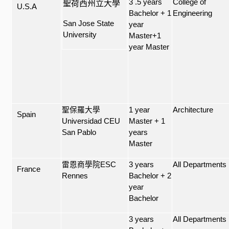
3 .5 years
College of
聖荷西州立大學
U.S.A
Bachelor + 1
Engineering
San Jose State
year
University
Master+1
year Master
聖保羅大學
1 year
Architecture
Spain
Universidad CEU
Master + 1
San Pablo
years
Master
雷恩商學院
ESC
3 years
All Departments
France
Rennes
Bachelor + 2
year
Bachelor
3 years
All Departments