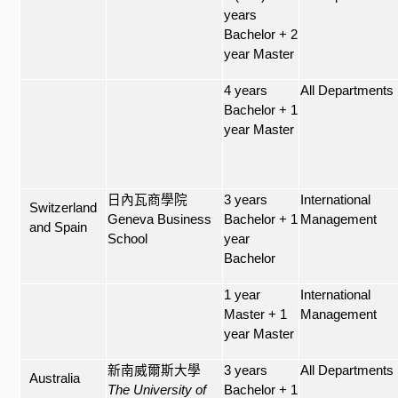
years
Bachelor + 2
year Master
4 years
All Departments
Bachelor + 1
year Master
日內瓦商學院
3 years
International
Switzerland
Geneva Business
Bachelor + 1
Management
and Spain
School
year
Bachelor
1 year
International
Master + 1
Management
year Master
新南威爾斯大學
3 years
All Departments
Australia
The University of
Bachelor + 1