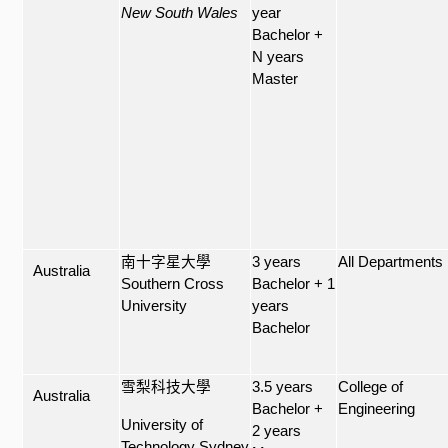
New South Wales
year
Bachelor +
N years
Master
南十字星大學
3 years
All Departments
Australia
Southern Cross
Bachelor + 1
University
years
Bachelor
雪梨科技大學
3.5 years
College of
Australia
Bachelor +
Engineering
University of
2 years
Technology Sydney