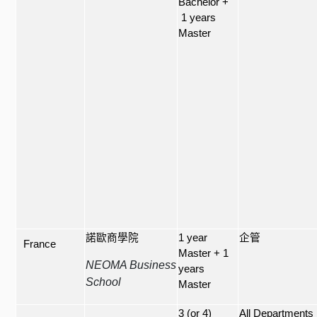
Bachelor +
1 years
Master
諾歐商學院
1 year
企管
France
Master + 1
NEOMA Business
years
School
Master
3 (or 4)
All Departments