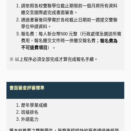
請依照各校雙聯學位截止期限前一個月將所有資料
繳交至國際處完成書面審查。
通過書審後同學需於各校截止日期前一週提交雙聯
學位申請資料。
報名費：每人新台幣
500
元整（行政處理及選送所需
費用，報名繳交文件時一併繳交報名費；
報名費為
不可退費項目
）。
※ 以上程序必須全部完成才算完成報名手續。
書面審查評審標準
歷年學業成績
班級排名
外語能力
獲本校推薦之雙聯學生，皆需再經姐妹校審查通過後核發