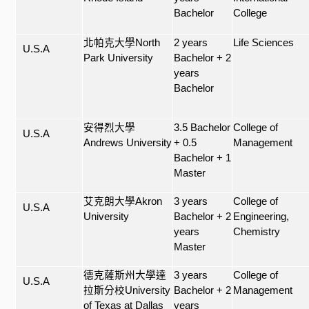
Bachelor
College
北帕克大學
North
2 years
Life Sciences
U.S.A
Park University
Bachelor + 2
years
Bachelor
安得烈大學
3.5 Bachelor
College of
U.S.A
Andrews University
+ 0.5
Management
Bachelor + 1
Master
艾克朗大學
Akron
3 years
College of
U.S.A
University
Bachelor + 2
Engineering,
years
Chemistry
Master
德克薩斯州大學達
3 years
College of
U.S.A
拉斯分校
University
Bachelor + 2
Management
of Texas at Dallas
years