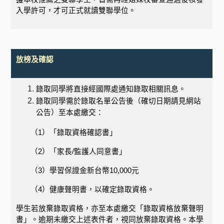
入學許可，才可正式就讀雙聯學位。
放榜及確認
錄取同學將直接經國際處通知錄取相關訊息。
錄取同學需於錄取名單公告後（確切日期請見網站
公告）至本處繳交：
（
1
）「錄取資格確認書」
（
2
）「家長
/
監護人同意書」
（
3
）學習保證金新台幣
10,000
元
（
4
）健康聲明書，以確定錄取資格。
學生若放棄錄取資格，亦至本處繳交「錄取資格放棄聲明
書」。逾期未繳交上述表件者，視同放棄錄取資格。本學