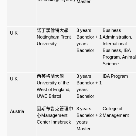
Master
諾丁漢倫特大學
3 years
Business
U.K
Nottingham Trent
Bachelor + 1
Administration,
University
years
International
Bachelor
Business, IBA
Program, Animal
Science
西英格蘭大學
3 years
IBA Program
U.K
University of the
Bachelor + 1
West of England,
years
UWE Bristol
Bachelor
因斯布魯克管理中
3 years
College of
Austria
心
Management
Bachelor + 2
Management
Center Innsbruck
years
Master