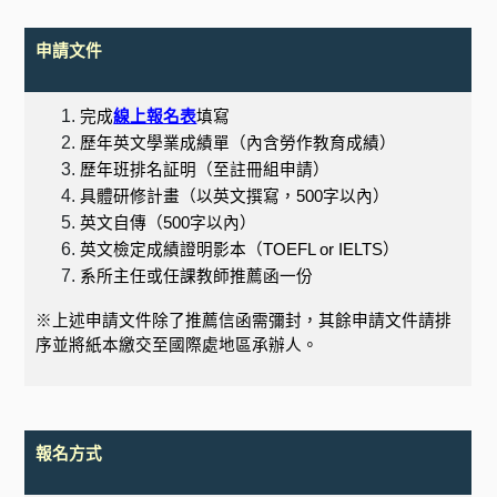
申請文件
完成
線上報名表
填寫
歷年英文學業成績單（內含勞作教育成績）
歷年班排名証明（至註冊組申請）
具體研修計畫（以英文撰寫，
500
字以內）
英文自傳（
500
字以內）
英文檢定成績證明影本（
TOEFL or IELTS
）
系所主任或任課教師推薦函一份
※上述申請文件除了推薦信函需彌封，其餘申請文件請排
序並將紙本繳交至國際處地區承辦人。
報名方式