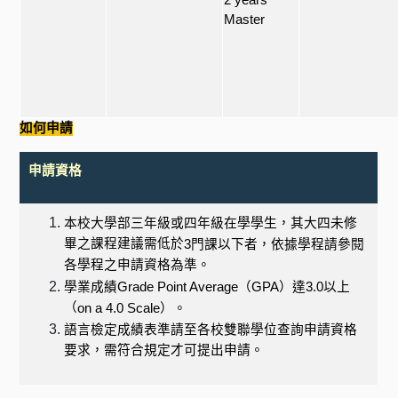
2 years
Master
如何申請
申請資格
本校大學部三年級或四年級在學學生，其大四未修
畢之課程建議需低於
3
門課以下者，依據學程請參閱
各學程之申請資格為準。
學業成績
Grade Point Average
（
GPA
）達
3.0
以上
（
on a 4.0 Scale
）。
語言檢定成績表準請至各校雙聯學位查詢申請資格
要求，需符合規定才可提出申請。