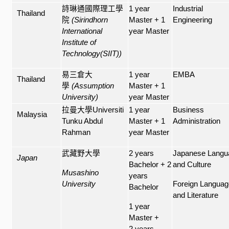
詩琳通國際理工學
1 year
Industrial
Thailand
院
(Sirindhorn
Master + 1
Engineering
International
year Master
Institute of
Technology(SIIT))
易三倉大
1 year
EMBA
Thailand
學
(Assumption
Master + 1
University)
year Master
拉曼大學
Universiti
1 year
Business
Malaysia
Tunku Abdul
Master + 1
Administration
Rahman
year Master
武藏野大學
2 years
Japanese Langu
Japan
Bachelor + 2
and Culture
Musashino
years
University
Foreign Langua
Bachelor
and Literature
1 year
Master +