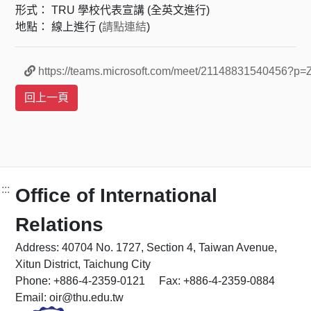
形式： TRU 學校代表宣講 (全英文進行)
地點： 線上進行 (
請點連結
)
https://teams.microsoft.com/meet/21148831540456?
:::
Office of International
Relations
Address: 40704 No. 1727, Section 4, Taiwan Avenue,
Xitun District, Taichung City
Phone: +886-4-2359-0121 Fax: +886-4-2359-0884
Email: oir@thu.edu.tw