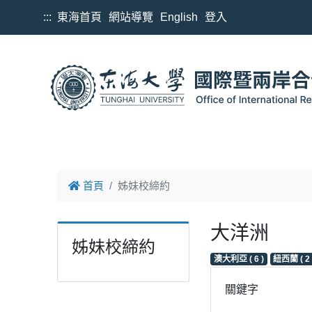
跳到主要內容
:::
東海首頁
網站導覽
English
登入
首頁
姊妹校締約
大洋洲
姊妹校締約
澳大利亞 ( 6 )
紐西蘭 ( 2 
關鍵字