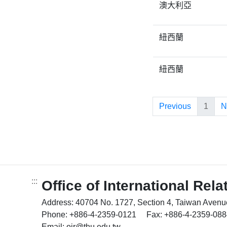
澳大利亞
紐西蘭
紐西蘭
Previous
1
N
:::
Office of International Rela
Address: 40704 No. 1727, Section 4, Taiwan Avenue,
Phone: +886-4-2359-0121 Fax: +886-4-2359-088
Email: oir@thu.edu.tw