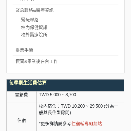
緊急聯絡&醫療資訊
緊急聯絡
校內保健資訊
校外醫療院所
畢業手續
實習&畢業後在台工作
每學期生活費估算
書籍費
TWD
5,000
~
8,700
校內宿舍：TWD 10,200 ~ 29,500 (分為一
般與長住型房間)
住宿
*更多詳情請參考
住宿輔導組網站