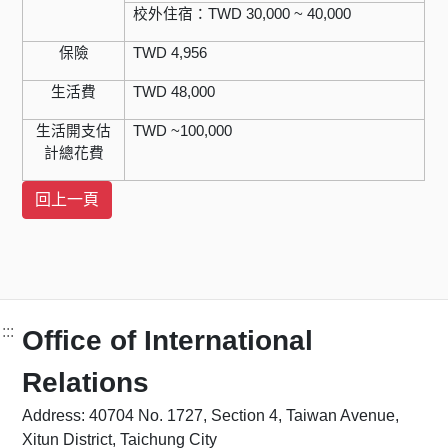
校外住宿：TWD 30,000 ~ 40,000
保險
TWD
4,956
生活費
TWD
48,000
生活開支估
TWD
~
100,000
計總花費
:::
Office of International
Relations
Address: 40704 No. 1727, Section 4, Taiwan Avenue,
Xitun District, Taichung City