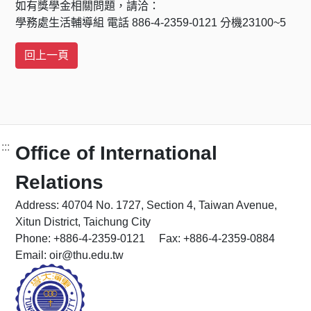
如有獎學金相關問題，請洽：
學務處生活輔導組 電話 886-4-2359-0121 分機23100~5
:::
Office of International
Relations
Address: 40704 No. 1727, Section 4, Taiwan Avenue,
Xitun District, Taichung City
Phone: +886-4-2359-0121 Fax: +886-4-2359-0884
Email: oir@thu.edu.tw