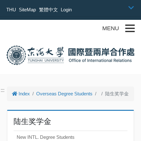
Skip to main content
THU
SiteMap
繁體中文
Login
Toggle
:::
Index
Overseas Degree Students
陆生奖学金
陆生奖学金
New INTL. Degree Students