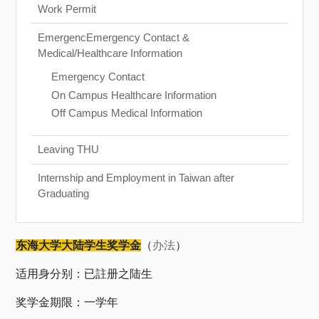
Work Permit
EmergencEmergency Contact &
Medical/Healthcare Information
Emergency Contact
On Campus Healthcare Information
Off Campus Medical Information
Leaving THU
Internship and Employment in Taiwan after
Graduating
东海大学大陆学生奖学金
（
办法
）
适用身分别：已註册之陆生
奖学金期限：一学年