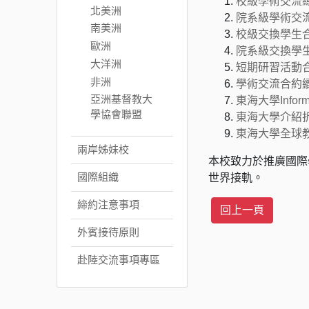
校級學術交流
北美洲
院系級學術交
南美洲
校級交換學生
歐洲
院系級交換學
大洋洲
短期研習活動
非洲
學術交流合約
亞洲基督教大
東海大學Informa
學協會聯盟
東海大學介紹
東海大學全球
兩岸姊妹校
本校致力於推廣國際
國際組織
世界接軌。
締約注意事項
外賓接待原則
赴陸交流事項專區