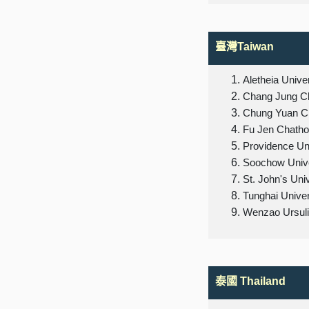
臺灣Taiwan
Aletheia Unive
Chang Jung Chr
Chung Yuan Chr
Fu Jen Chathol
Providence Uni
Soochow Unive
St. John's Uni
Tunghai Univer
Wenzao Ursuli
泰國 Thaila