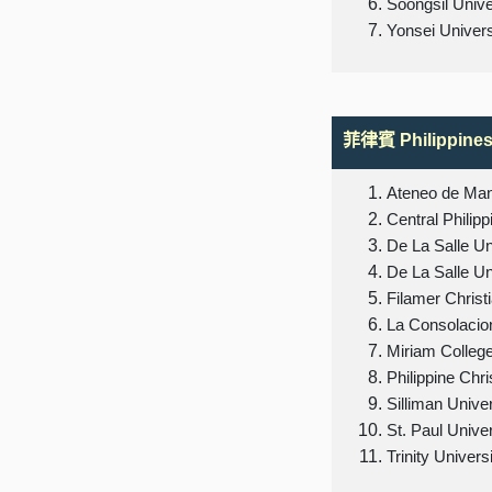
Soongsil Unive
Yonsei Univers
菲律賓 Philippine
Ateneo de Mani
Central Philipp
De La Salle Un
De La Salle U
Filamer Christ
La Consolacion
Miriam Colleg
Philippine Chri
Silliman Univer
St. Paul Univer
Trinity Univers