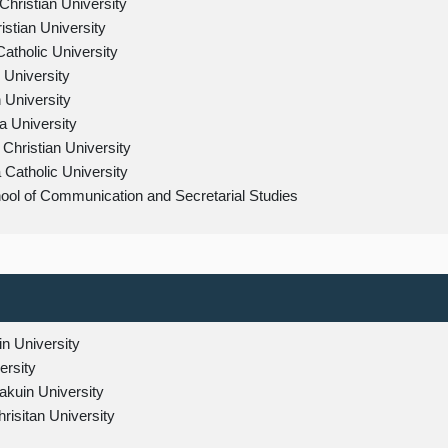
hristian University
stian University
atholic University
 University
n University
 University
Christian University
 Catholic University
ool of Communication and Secretarial Studies
 University
ersity
akuin University
hrisitan University