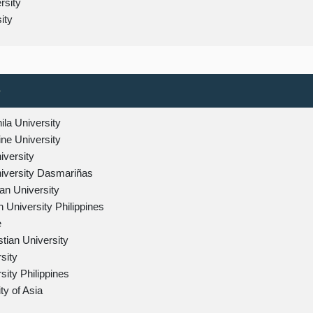
rsity
ity
s
la University
ine University
iversity
niversity Dasmariñas
ian University
 University Philippines
e
stian University
sity
sity Philippines
ity of Asia