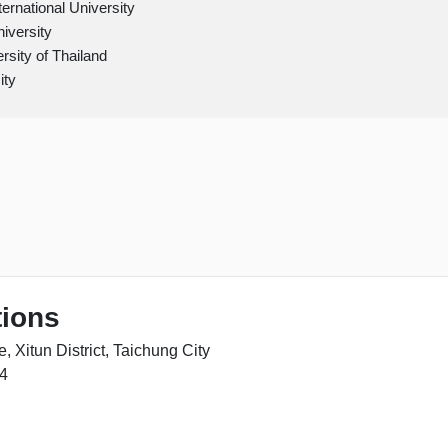
ternational University
iversity
rsity of Thailand
ity
tions
 Xitun District, Taichung City
4