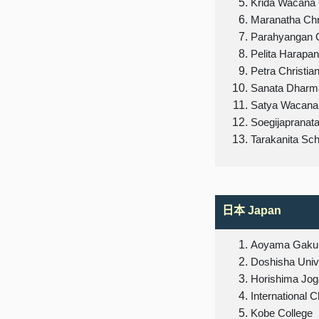
Krida Wacana C
Maranatha Chri
Parahyangan C
Pelita Harapan
Petra Christia
Sanata Dharma
Satya Wacana 
Soegijapranata
Tarakanita Sch
日本
Japan
Aoyama Gakuin
Doshisha Univ
Horishima Jog
International C
Kobe College