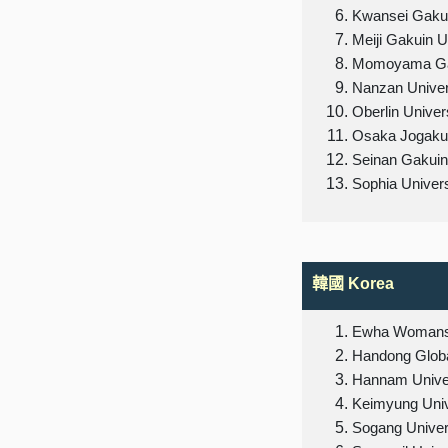
Kwansei Gakui
Meiji Gakuin U
Momoyama Gak
Nanzan Univer
Oberlin Univer
Osaka Jogakui
Seinan Gakuin
Sophia Univers
韓國 Korea
Ewha Womans 
Handong Globa
Hannam Unive
Keimyung Univ
Sogang Univer