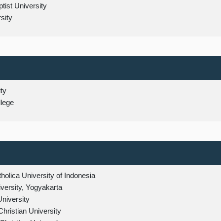
ist University
sity
ity
lege
olica University of Indonesia
versity, Yogyakarta
niversity
hristian University