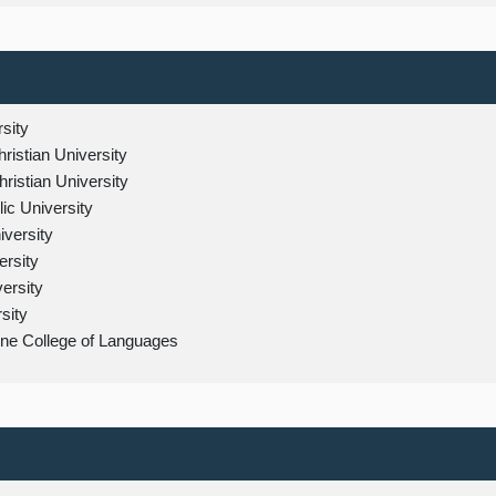
rsity
istian University
istian University
ic University
versity
rsity
versity
sity
ne College of Languages
nd